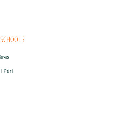
 SCHOOL ?
ères
l Péri