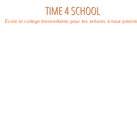
TIME 4 SCHOOL
École et collège bienveillants pour les enfants à haut potenti
bre
fondateur
de la Fédération des Ecoles de la Transition E
contact@time4school.eu
/ 18 rue Gabriel Peri 91300 M