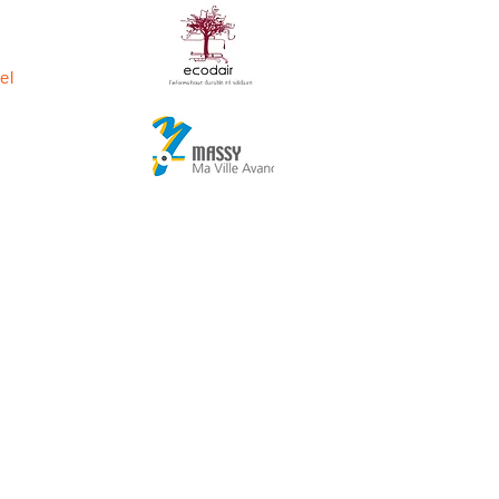
el
ducative.
ASSY