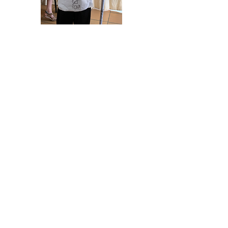
TIME 4 SCHOOL
École et collège bienveillants pour les enfants
à haut potentiel
Membre
fondateur
de la Fédération des
Ecoles de la Transition Educative.